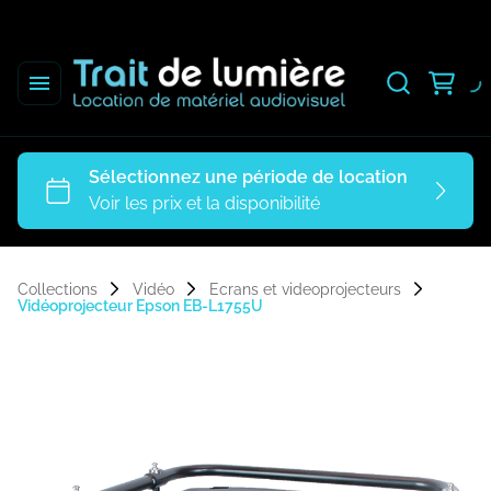
Collections
Vidéo
Ecrans et videoprojecteurs
Vidéoprojecteur Epson EB-L1755U