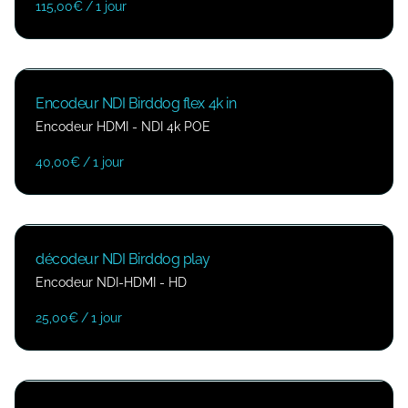
/
Encodeur NDI Birddog flex 4k in
Encodeur HDMI - NDI 4k POE
/
décodeur NDI Birddog play
Encodeur NDI-HDMI - HD
/