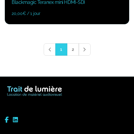
Blackmagic Teranex mini HDMI-SDI
/
1
2