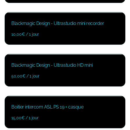
Blackmagic Design - Ultrastudio mini recorder
/
Blackmagic Design - Ultrastudio HD mini
/
Boitier intercom ASL PS 19 + casque
/