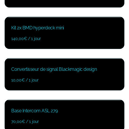
Kit 2x BMD hyperdeck mini
/
Convertisseur de signal Blackmagic design
/
Base Intercom ASL 279
/