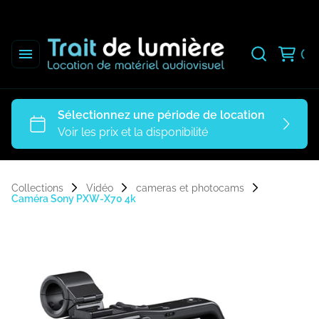
Collections
Vidéo
cameras et photocams
Caméra Sony PXW-X70 4k