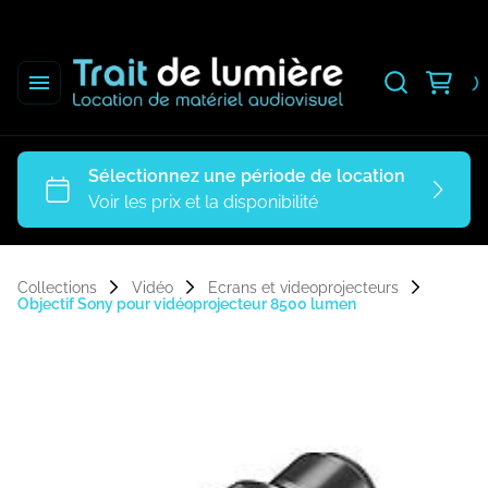
Collections
Vidéo
Ecrans et videoprojecteurs
Objectif Sony pour vidéoprojecteur 8500 lumen