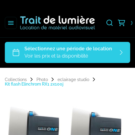
Collections
Photo
eclairage studio
Kit flash Elinchrom RX1 2x100j