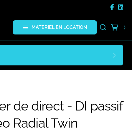
TV et mo
Trépieds 
Photo
MATERIEL EN LOCATION
Scène
er de direct - DI passif
éo Radial Twin