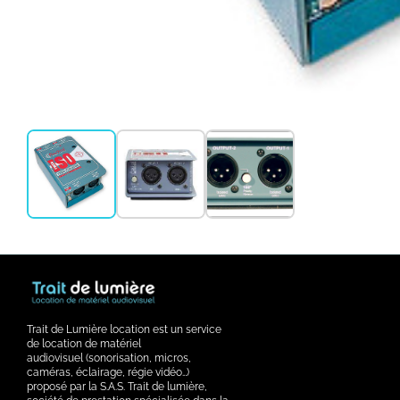
Trait de Lumière location est un service
de location de matériel
audiovisuel (sonorisation, micros,
caméras, éclairage, régie vidéo…)
proposé par la S.A.S. Trait de lumière,