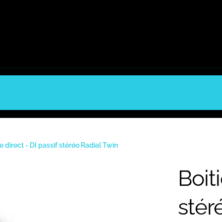
de direct - DI passif stéréo Radial Twin
Boiti
stér