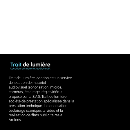
Trait de Lumière location est un service
de location de matériel
audiovisuel (sonorisation, micros,
caméras, éclairage, régie vidéo…)
proposé par la S.A.S. Trait de lumière,
société de prestation spécialisée dans la
prestation technique, la sonorisation,
l'éclairage scénique, la vidéo et la
réalisation de films publicitaires à
Amiens.