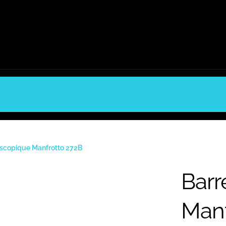
escopique Manfrotto 272B
Barr
Manf